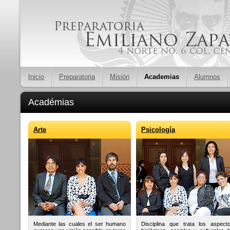
Inicio
Preparatoria
Misión
Academias
Alumnos
Académias
Arte
Psicología
Mediante las cuales el ser humano
Disciplina que trata los aspect