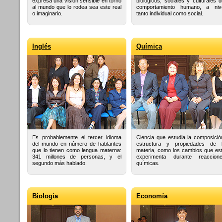
expresa una visión sensible en torno
biológicos, sociales y culturales d
al mundo que lo rodea sea este real
comportamiento humano, a niv
o imaginario.
tanto individual como social.
Inglés
Química
Es probablemente el tercer idioma
Ciencia que estudia la composició
del mundo en número de hablantes
estructura y propiedades de 
que lo tienen como lengua materna:
materia, como los cambios que es
341 millones de personas, y el
experimenta durante reaccion
segundo más hablado.
químicas.
Biología
Economía